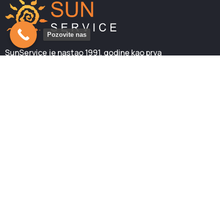
Pozovite nas
SunService je nastao 1991. godine kao prva
samostalna zanatska radnja te vrste na prostorima
tadašnje Jugoslavije. Kod nas možete nabaviti i neki
od mnogobrojnih modela, novih solarijuma LUXURA.
Svi su sa garancijom i obezbeđenim servisom…
Novo na blogu:
Nega zdravlja i solarijum
Efekat lampi za sunčanje
Pravila sunčanja u solarijumu
Meni: