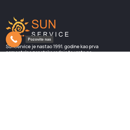
Pozovite nas
SunService je nastao 1991. godine kao prva
samostalna zanatska radnja te vrste na
prostorima tadašnje Jugoslavije. Kod nas možete
nabaviti i neki od mnogobrojnih modela, novih
solarijuma LUXURA. Svi su sa garancijom i
obezbeđenim servisom…
Novo na blogu:
Nega zdravlja i solarijum
Efekat lampi za sunčanje