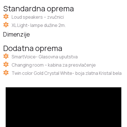
Standardna oprema
Loud speakers – zvučnici
XL Light- lampe dužine 2m.
Dimenzije
Dodatna oprema
SmartVoice- Glasovna uputstva
Changing room – kabina za presvlačenje
Twin color Gold Crystal White- boja zlatna Kristal bela