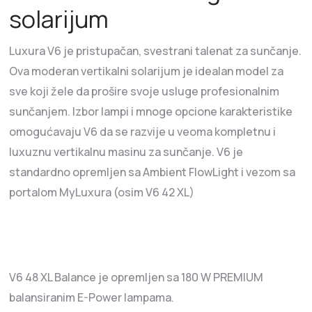
solarijum
Luxura V6 je pristupačan, svestrani talenat za sunčanje.
Ova moderan vertikalni solarijum je idealan model za
sve koji žele da prošire svoje usluge profesionalnim
sunčanjem. Izbor lampi i mnoge opcione karakteristike
omogućavaju V6 da se razvije u veoma kompletnu i
luxuznu vertikalnu masinu za sunčanje. V6 je
standardno opremljen sa Ambient FlowLight i vezom sa
portalom MyLuxura (osim V6 42 XL)
V6 48 XL Balance je opremljen sa 180 W PREMIUM
balansiranim E-Power lampama.