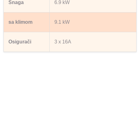
Snaga
6.9 kW
sa klimom
9.1 kW
Osigurači
3 x 16A