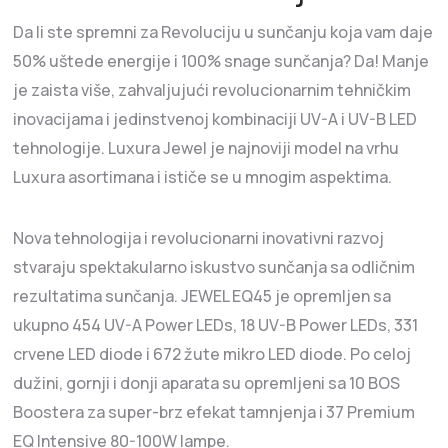
Da li ste spremni za Revoluciju u sunčanju koja vam daje
50% uštede energije i 100% snage sunčanja? Da! Manje
je zaista više, zahvaljujući revolucionarnim tehničkim
inovacijama i jedinstvenoj kombinaciji UV-A i UV-B LED
tehnologije. Luxura Jewel je najnoviji model na vrhu
Luxura asortimana i ističe se u mnogim aspektima.
Nova tehnologija i revolucionarni inovativni razvoj
stvaraju spektakularno iskustvo sunčanja sa odličnim
rezultatima sunčanja. JEWEL EQ45 je opremljen sa
ukupno 454 UV-A Power LEDs, 18 UV-B Power LEDs, 331
crvene LED diode i 672 žute mikro LED diode. Po celoj
dužini, gornji i donji aparata su opremljeni sa 10 BOS
Boostera za super-brz efekat tamnjenja i 37 Premium
EQ Intensive 80-100W lampe.