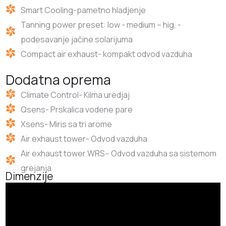
Smart Cooling-pametno hladjenje
Tanning power preset: low - medium – hig, -
podesavanje jačine solarijuma
Compact air exhaust- kompakt odvod vazduha
Dodatna oprema
Climate Control- Kilma uredjaj
Qsens- Prskalica vodene pare
Xsens- Miris sa tri arome
Air exhaust tower- Odvod vazduha
Air exhaust tower WRS-- Odvod vazduha sa sistemom
grejanja
Dimenzije