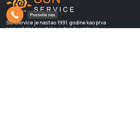
Pozovite nas
SunService je nastao 1991. godine kao prva
samostalna zanatska radnja te vrste na
prostorima tadašnje Jugoslavije. Kod nas možete
nabaviti i neki od mnogobrojnih modela, novih
solarijuma LUXURA. Svi su sa garancijom i
obezbeđenim servisom…
Novo na blogu:
Nega zdravlja i solarijum
Efekat lampi za sunčanje
Pravila sunčanja u solarijumu
Meni: